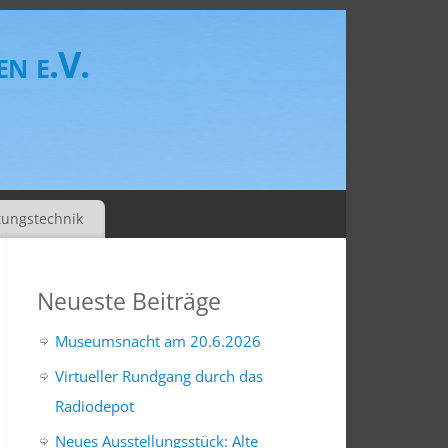
n e.V.
tungstechnik
Neueste Beiträge
Museumsnacht am 20.6.2026
Virtueller Rundgang durch das
Radiodepot
Neues Ausstellungsstück: Alte