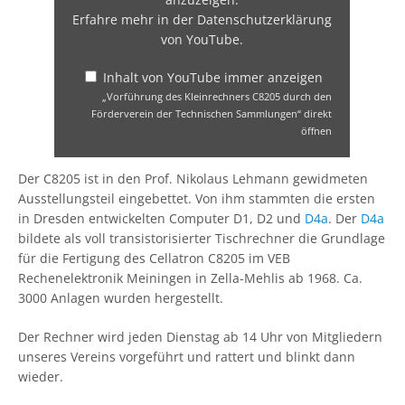
Erfahre mehr in der
Datenschutzerklärung
von YouTube
.
Inhalt von YouTube immer anzeigen
„Vorführung des Kleinrechners C8205 durch den
Förderverein der Technischen Sammlungen“ direkt
öffnen
Der C8205 ist in den Prof. Nikolaus Lehmann gewidmeten
Ausstellungsteil eingebettet. Von ihm stammten die ersten
in Dresden entwickelten Computer D1, D2 und
D4a
. Der
D4a
bildete als voll transistorisierter Tischrechner die Grundlage
für die Fertigung des Cellatron C8205 im VEB
Rechenelektronik Meiningen in Zella-Mehlis ab 1968. Ca.
3000 Anlagen wurden hergestellt.
Der Rechner wird jeden Dienstag ab 14 Uhr von Mitgliedern
unseres Vereins vorgeführt und rattert und blinkt dann
wieder.